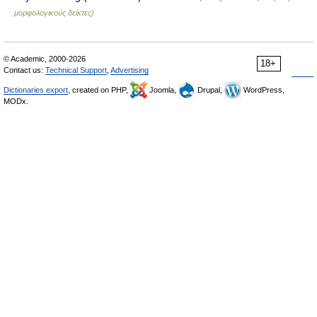
μορφολογικούς δείκτες)
© Academic, 2000-2026
18+
Contact us:
Technical Support
,
Advertising
Dictionaries export
, created on PHP,
Joomla,
Drupal,
WordPress,
MODx.