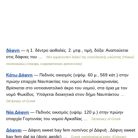
δάφνη
— η 1. δέντρο αειθαλές. 2. μτφ., τιμή, δόξα: Αναπαύεται
στις δάφνες του …
Νέο ερμηνευτικό λεξικό της νεοελληνικής γλώσσας (Новый
толковании словарь современного греческого)
Κάτω Δάφνη
— Πεδινός οικισμός (υψόμ. 60 μ., 569 κάτ.) στην
πρώην επαρχία Ναυπακτίας του νομού Αιτωλοακαρνανίας.
Βρίσκεται στο νοτιοανατολικό άκρο του νομού, στα όρια με τον
νομό Φωκίδος. Υπάγεται διοικητικά στον δήμο Ναυπάκτου …
Dictionary of Greek
Νέα Δάφνη
— Πεδινός οικισμός (υψόμ. 120 μ.) στην πρώην
επαρχία Γορτυνίας του νομού Αρκαδίας …
Dictionary of Greek
Δάφναι
— Δάφνη sweet bay fem nom/voc pl Δάφνᾱͅ , Δάφνη sweet
bay fem dat sg (doric aeolic) …
Greek morphological index (Ελληνική