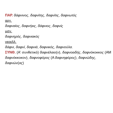
ΠΑΡ.
δάφνινος
,
δαφνίτης
,
δαφνίτις
,
δαφνωτός
αρχ.
δαφναίος
,
δαφνήεις
,
δάφνιος
,
δαφνίς
μσν.
δαφνηρός
,
δαφνιακός
νεοελλ.
δάφνι
,
δαφνί
,
δαφνιά
,
δαφνικός
,
δαφνούλα
.
ΣΥΝΘ.
(Α' συνθετικό)
δαφνέλαιο
(
ν
),
δαφνοειδής
,
δαφνόκοκκος
(AM
δαφνόκκοκον
),
δαφνοφόρος
(Α
δαφνηφόρος
),
δαφνώδης
,
δαφνών
(
ας
)