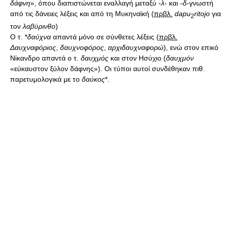
δάφνη
», όπου διαπιστώνεται εναλλαγή μεταξύ -
λ
- και -
δ
-γνωστή
από τις δάνειες λέξεις και από τη Μυκηναϊκή (
πρβλ.
dapu
ritojo
για
2
τον
λαβύρινθο
)
Ο τ. *
δαύχνα
απαντά μόνο σε σύνθετες λέξεις (
πρβλ.
Δαυχναφόριος
,
δαυχνοφόρος
,
αρχιδαυχναφορώ
), ενώ στον επικό
Νίκανδρο απαντά ο τ.
δαυχμός
και στον Ησύχιο (
δαυχμόν
«εύκαυστον ξύλον δάφνης»). Οι τύποι αυτοί συνδέθηκαν πιθ.
παρετυμολογικά με το
δαύκος
*.