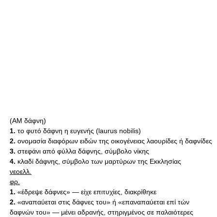
(AM δάφνη)
1.
το φυτό δάφνη η ευγενής (laurus nobilis)
2.
ονομασία διαφόρων ειδών της οικογένειας λαουρίδες ή δαφνίδες
3.
στεφάνι από φύλλα δάφνης, σύμβολο νίκης
4.
κλαδί δάφνης, σύμβολο των μαρτύρων της Εκκλησίας
νεοελλ.
φρ.
1.
«έδρεψε δάφνες» — είχε επιτυχίες, διακρίθηκε
2.
«αναπαύεται στις δάφνες του» ή «επαναπαύεται επί τών
δαφνών του» — μένει αδρανής, στηριγμένος σε παλαιότερες