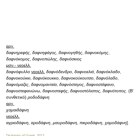
αρχ.
δαφνηρεφής
,
δαφνηφάγος
,
δαφνογηθής
,
δαφνοκόμης
,
δαφνόκομος
,
δαφνοπώλης
,
δαφνόσκιος
μσν.- νεοελλ.
δαφνόφυλλο
νεοελλ.
δαφνόδενδρο
,
δαφνοελιά
,
δαφνόκλαδο
,
δαφνοκούκκι
,
δαφνόκουκκο
,
δαφνοκούκουτσο
,
δαφνόλαδο
,
δαφνόμαζες
,
δαφνομαντεία
,
δαφνόστεγος
,
δαφνοστέφανο
,
δαφνοστεφανώνω
,
δαφνοστεφής
,
δαφνοστόλιστος
,
δαφνότοπος
. (Β'
συνθετικό)
ροδοδάφνη
αρχ.
χαμαιδάφνη
νεοελλ.
αγριοδάφνη
,
αροδάφνη
,
μαυροδάφνη
,
πικροδάφνη
,
χαμοδάφνη
].
Dictionary of Greek
.
2013
.