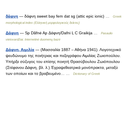
δάφνῃ
— δάφνη sweet bay fem dat sg (attic epic ionic) …
Greek
morphological index (Ελληνική μορφολογικούς δείκτες)
Δάφνη
— Sp Dãfnė Ap Δάφνη/Dafni L C Graikija …
Pasaulio
vietovardžiai. Internetinė duomenų bazė
Δάφνη, Αιμιλία
— (Μασσαλία 1887 – Αθήνα 1941). Λογοτεχνικό
ψευδώνυμο της ποιήτριας και πεζογράφου Αιμιλίας Ζωιοπούλου.
Υπήρξε σύζυγος του επίσης ποιητή Θρασύβουλου Ζωιόπουλου
(Στέφανου Δάφνη, βλ. λ.).Έγραψεθεατρικά μονόπρακτα, μεταξύ
των οποίων και το βραβευμένο… …
Dictionary of Greek