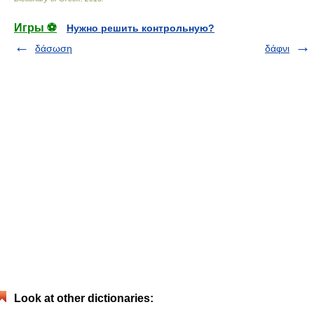
Игры ⚽
Нужно решить контрольную?
δάσωση
δάφνι
Look at other dictionaries: