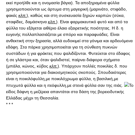
εκεί προήλθε και η ονομασία βάγια). Τα αποξηραμένα φύλλα
χρησιμοποιούνται ως άρτυμα στη μαγειρική (μαρινάτο, στιφάδο,
φακές
κλπ.
), καθώς και στη συσκευασία ξηρών καρπών (σύκα,
σταφίδες, δαμάσκηνα
κλπ.
). Είναι φαρμακευτικό φυτό και από τα
φύλλα του εξάγεται αιθέριο έλαιο εξαιρετικής ποιότητας. Η δ. η
ευγενής πολλαπλασιάζεται με σπόρο και παραφυάδες. Είναι
ανθεκτική στην ξηρασία, αλλά ευδοκιμεί στα γόνιμα και αρδευόμενα
εδάφη. Στα πάρκα χρησιμοποιείται για τη σύνθεση πυκνών
συστάδων ή για φράκτες που ψαλιδίζονται. Φυτεύεται στο έδαφος
ή σε γλάστρα και, όταν ψαλιδιστεί, παίρνει διάφορα σχήματα
(μπάλα, κώνος, κύβος
κλπ.
). Υπάρχουν πολλές ποικιλίες δ. που
χρησιμοποιούνται για διακοσμητικούς σκοπούς. Σπουδαιότερες
είναι η ποικιλόφυλλη,με ποικιλόχρωμα φύλλα, η βασιλική,με
πτυχωτά φύλλα και η ιτεόφυλλη,με στενά φύλλα σαν της ιτιάς.
Το
είδος δάφνη η μεζέρεια απαντάται στα δάση της βορειοδυτικής
Ελλάδας μέχρι τη Θεσσαλία.
* * *