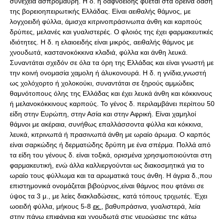
συνέχεια ασπρόμαυρη. Η δ. η δαφνοειδής φύεται στα ορεινά δάση
της βορειοηπειρωτικής Ελλάδας. Είναι αειθαλής θάμνος, με
λογχοειδή φύλλα, άμισχα κιτρινοπράσινωπα άνθη και καρπούς
δρύπες, μελανές και γυαλιστερές. Ο φλοιός της έχει φαρμακευτικές
ιδιότητες. Η δ. η ελαιοειδής είναι μικρός, αειθαλής θάμνος με
χνουδωτά, καστανοκόκκινα κλαδιά, φύλλα και άνθη λευκά.
Συναντάται σχεδόν σε όλα τα όρη της Ελλάδας και είναι γνωστή με
την κοινή ονομασία χαμολη ή άλυκονουρά. Η δ. η γνίδια,γνωστή
ως χολόχορτο ή χολοκούκι, συναντάται σε ξηρούς αμμώδεις
θαμνότοπους όλης της Ελλάδας και έχει λευκά άνθη και κόκκινους
ή μελανοκόκκινους καρπούς. Το γένος δ. περιλαμβάνει περίπου 50
είδη στην Ευρώπη, στην Ασία και στην Αφρική. Είναι χαμηλοί
θάμνοι με ακέραια, συνήθως επαλλάσσοντα φύλλα και κόκκινα,
λευκά, κιτρινωπά ή πρασινωπά άνθη με ωραίο άρωμα. Ο καρπός
είναι σαρκώδης ή δερματώδης δρύπη με ένα σπέρμα. Πολλά από
τα είδη του γένους δ. είναι τοξικά, ορισμένα χρησιμοποιούνται στη
φαρμακευτική, ενώ άλλα καλλιεργούνται ως διακοσμητικά για το
ωραίο τους φύλλωμα και τα αρωματικά τους άνθη. Η άγρια δ.,που
επιστημονικά ονομάζεται βιβούρνος,είναι θάμνος που φτάνει σε
ύψος τα 3 μ., με λείες διακλαδώσεις, κατά τόπους τριχωτές. Έχει
ωοειδή φύλλα, μήκους 5-8
εκ.
, βαθυπράσινα, γυαλιστερά, λεία
στην πάνω επιφάνεια και χνουδωτά στις νευρώσεις της κάτω