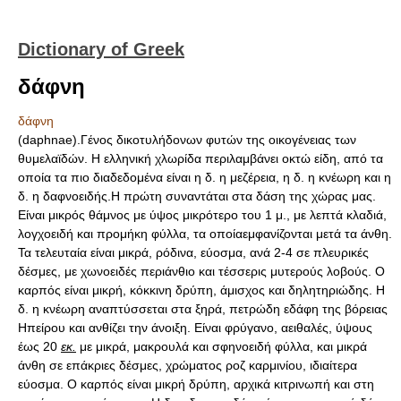
Dictionary of Greek
δάφνη
δάφνη
(daphnae).Γένος δικοτυλήδονων φυτών της οικογένειας των
θυμελαϊδών. Η ελληνική χλωρίδα περιλαμβάνει οκτώ είδη, από τα
οποία τα πιο διαδεδομένα είναι η δ. η μεζέρεια, η δ. η κνέωρη και η
δ. η δαφνοειδής.Η πρώτη συναντάται στα δάση της χώρας μας.
Είναι μικρός θάμνος με ύψος μικρότερο του 1 μ., με λεπτά κλαδιά,
λογχοειδή και προμήκη φύλλα, τα οποίαεμφανίζονται μετά τα άνθη.
Τα τελευταία είναι μικρά, ρόδινα, εύοσμα, ανά 2-4 σε πλευρικές
δέσμες, με χωνοειδές περιάνθιο και τέσσερις μυτερούς λοβούς. Ο
καρπός είναι μικρή, κόκκινη δρύπη, άμισχος και δηλητηριώδης. Η
δ. η κνέωρη αναπτύσσεται στα ξηρά, πετρώδη εδάφη της βόρειας
Ηπείρου και ανθίζει την άνοιξη. Είναι φρύγανο, αειθαλές, ύψους
έως 20
εκ.
με μικρά, μακρουλά και σφηνοειδή φύλλα, και μικρά
άνθη σε επάκριες δέσμες, χρώματος ροζ καρμινίου, ιδιαίτερα
εύοσμα. Ο καρπός είναι μικρή δρύπη, αρχικά κιτρινωπή και στη