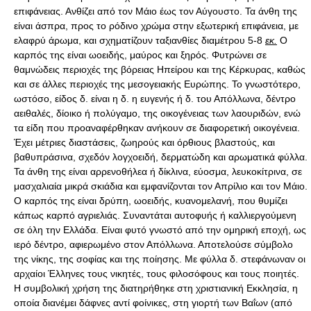
επιφάνειας. Ανθίζει από τον Μάιο έως τον Αύγουστο. Τα άνθη της
είναι άσπρα, προς το ρόδινο χρώμα στην εξωτερική επιφάνεια, με
ελαφρύ άρωμα, και σχηματίζουν ταξιανθίες διαμέτρου 5-8
εκ.
Ο
καρπός της είναι ωοειδής, μαύρος και ξηρός. Φυτρώνει σε
θαμνώδεις περιοχές της βόρειας Ηπείρου και της Κέρκυρας, καθώς
και σε άλλες περιοχές της μεσογειακής Ευρώπης. Το γνωστότερο,
ωστόσο, είδος δ. είναι η δ. η ευγενής ή δ. του Απόλλωνα, δέντρο
αειθαλές, δίοικο ή πολύγαμο, της οικογένειας των λαουριδών, ενώ
τα είδη που προαναφέρθηκαν ανήκουν σε διαφορετική οικογένεια.
Έχει μέτριες διαστάσεις, ζωηρούς και όρθιους βλαστούς, και
βαθυπράσινα, σχεδόν λογχοειδή, δερματώδη και αρωματικά φύλλα.
Τα άνθη της είναι αρρενοθήλεα ή δίκλινα, εύοσμα, λευκοκίτρινα, σε
μασχαλιαία μικρά σκιάδια και εμφανίζονται τον Απρίλιο και τον Μάιο.
Ο καρπός της είναι δρύπη, ωοειδής, κυανομελανή, που θυμίζει
κάπως καρπό αγριελιάς. Συναντάται αυτοφυής ή καλλιεργούμενη
σε όλη την Ελλάδα. Είναι φυτό γνωστό από την ομηρική εποχή, ως
ιερό δέντρο, αφιερωμένο στον Απόλλωνα. Αποτελούσε σύμβολο
της νίκης, της σοφίας και της ποίησης. Με φύλλα δ. στεφάνωναν οι
αρχαίοι Έλληνες τους νικητές, τους φιλοσόφους και τους ποιητές.
Η συμβολική χρήση της διατηρήθηκε στη χριστιανική Εκκλησία, η
οποία διανέμει δάφνες αντί φοίνικες, στη γιορτή των Βαΐων (από