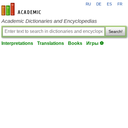
RU
DE
ES
FR
en-academic.com
Academic Dictionaries and Encyclopedias
Search!
Interpretations
Translations
Books
Игры ⚽