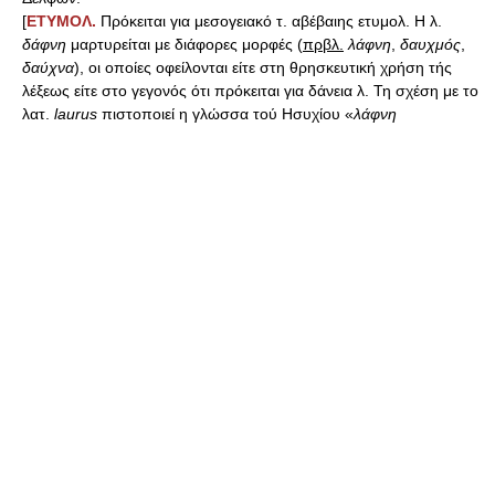
[
ΕΤΥΜΟΛ.
Πρόκειται για μεσογειακό τ. αβέβαιης ετυμολ. Η λ.
δάφνη
μαρτυρείται με διάφορες μορφές (
πρβλ.
λάφνη
,
δαυχμός
,
δαύχνα
), οι οποίες οφείλονται είτε στη θρησκευτική χρήση τής
λέξεως είτε στο γεγονός ότι πρόκειται για δάνεια λ. Τη σχέση με το
λατ.
laurus
πιστοποιεί η γλώσσα τού Ησυχίου «
λάφνη